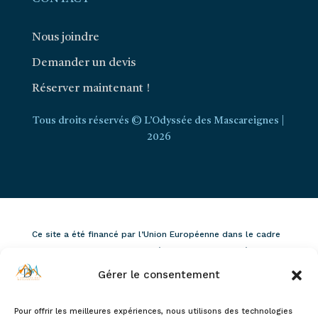
Nous joindre
Demander un devis
Réserver maintenant !
Tous droits réservés © L’Odyssée des Mascareignes |
2026
Ce site a été financé par l’Union Européenne dans le cadre
du programme FEDER-FSE+ Réunion dont l’Autorité de
gestion est la Région Réunion. L’Europe s’engage à La
Gérer le consentement
Réunion avec le fonds FEDER
Pour offrir les meilleures expériences, nous utilisons des technologies