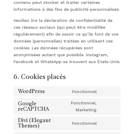
contenu peut stocker et traiter certaines
informations à des fins de publicité personnalisée.
Veuillez lire la déclaration de confidentialité de
ces réseaux sociaux (qui peut être modifiée
régulièrement) afin de savoir ce qu’ils font de vos
données (personnelles) traitées en utilisant ces
cookies. Les données récupérées sont
anonymisées autant que possible. Instagram,
Facebook et WhatsApp se trouvent aux États-Unis.
6. Cookies placés
WordPress
Fonctionnel
Consent
to
Fonctionnel,
Google
service
reCAPTCHA
Consent
Marketing
wordpress
to
Divi (Elegant
Fonctionnel
service
Themes)
Consent
google-
to