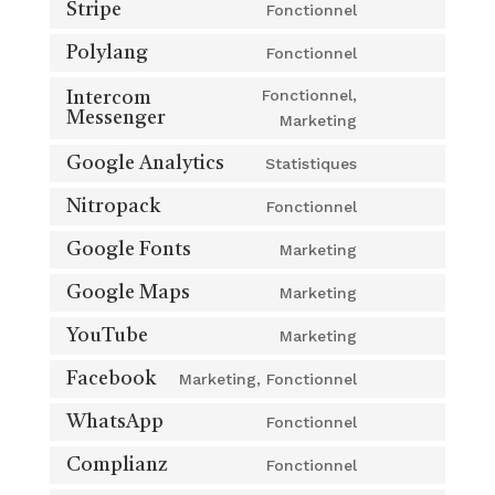
Stripe
Fonctionnel
recaptcha
Consent
service
to
divi-
Polylang
Fonctionnel
Consent
service
(elegant-
to
Fonctionnel,
Intercom
stripe
themes)
service
Messenger
Consent
Marketing
polylang
to
Google Analytics
Statistiques
service
Consent
intercom-
to
Nitropack
Fonctionnel
Consent
messenger
service
to
Google Fonts
Marketing
google-
Consent
service
analytics
to
Google Maps
Marketing
nitropack
Consent
service
to
YouTube
Marketing
google-
Consent
service
fonts
to
Facebook
Marketing, Fonctionnel
google-
Consent
service
maps
to
WhatsApp
Fonctionnel
youtube
Consent
service
to
Complianz
Fonctionnel
facebook
Consent
service