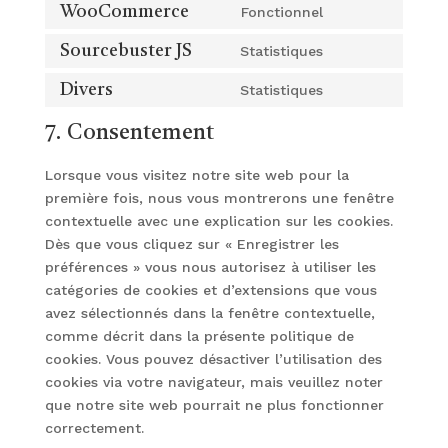
to
WooCommerce
Fonctionnel
whatsapp
Consent
service
to
Sourcebuster JS
Statistiques
complianz
Consent
service
to
Divers
Statistiques
woocommerce
Consent
service
to
7. Consentement
sourcebuster-
service
js
divers
Lorsque vous visitez notre site web pour la
première fois, nous vous montrerons une fenêtre
contextuelle avec une explication sur les cookies.
Dès que vous cliquez sur « Enregistrer les
préférences » vous nous autorisez à utiliser les
catégories de cookies et d’extensions que vous
avez sélectionnés dans la fenêtre contextuelle,
comme décrit dans la présente politique de
cookies. Vous pouvez désactiver l’utilisation des
cookies via votre navigateur, mais veuillez noter
que notre site web pourrait ne plus fonctionner
correctement.